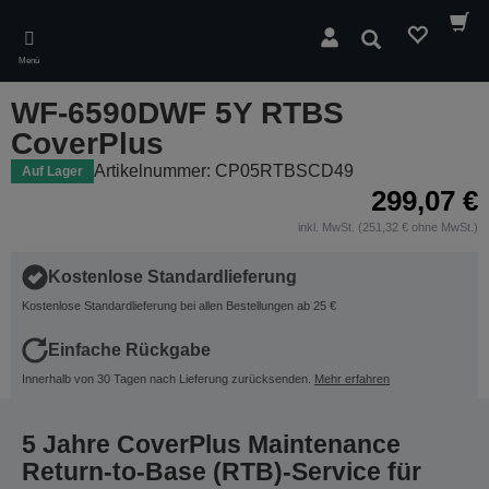
Skip
to
Suchen
main
Menü
content
WF-6590DWF 5Y RTBS
CoverPlus
Artikelnummer: CP05RTBSCD49
Auf Lager
299,07 €
inkl. MwSt. (251,32 € ohne MwSt.)
Kostenlose Standardlieferung
Kostenlose Standardlieferung bei allen Bestellungen ab 25 €
Einfache Rückgabe
Innerhalb von 30 Tagen nach Lieferung zurücksenden.
Mehr erfahren
5 Jahre CoverPlus Maintenance
Return-to-Base (RTB)-Service für