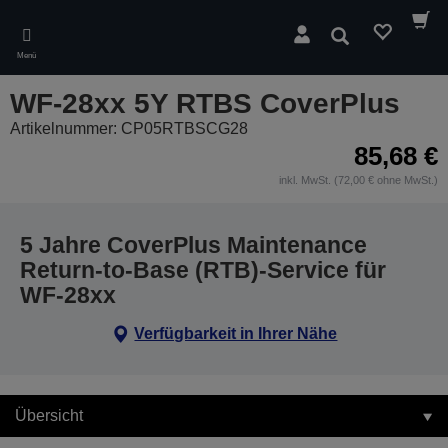
Skip
to
Suchen
main
Menü
content
WF-28xx 5Y RTBS CoverPlus
Artikelnummer: CP05RTBSCG28
85,68 €
inkl. MwSt. (72,00 € ohne MwSt.)
5 Jahre CoverPlus Maintenance
Return-to-Base (RTB)-Service für
WF-28xx
Verfügbarkeit in Ihrer Nähe
Übersicht