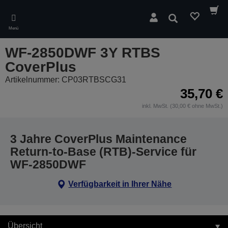
Skip
to
Suchen
main
Menü
content
WF-2850DWF 3Y RTBS
CoverPlus
Artikelnummer: CP03RTBSCG31
35,70 €
inkl. MwSt. (30,00 € ohne MwSt.)
3 Jahre CoverPlus Maintenance
Return-to-Base (RTB)-Service für
WF-2850DWF
Verfügbarkeit in Ihrer Nähe
Übersicht