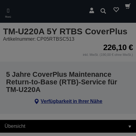
Skip
to
Suchen
main
Menü
content
TM-U220A 5Y RTBS CoverPlus
Artikelnummer: CP05RTBSC513
226,10 €
inkl. MwSt. (190,00 € ohne MwSt.)
5 Jahre CoverPlus Maintenance
Return-to-Base (RTB)-Service für
TM-U220A
Verfügbarkeit in Ihrer Nähe
Übersicht