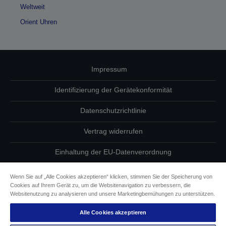
Weltweit
Orient Uhren
Impressum
Identifizierung der Gerätekonformität
Datenschutzrichtlinie
Vertrag widerrufen
Einhaltung der EU-Datenverordnung
Fragen zum Datenschutz
Wenn Sie auf „Alle Cookies akzeptieren“ klicken, stimmen Sie der Speicherung von
Cookies auf Ihrem Gerät zu, um die Websitenavigation zu verbessern, die
Informationen zu Cookies
Websitenutzung zu analysieren und unsere Marketingbemühungen zu unterstützen.
Alle Cookies akzeptieren
Epson Engagement für Barrierefreiheit