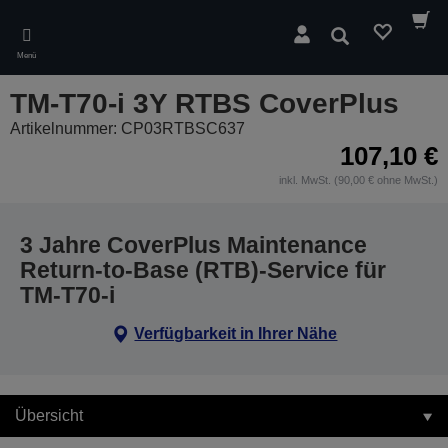
Skip
to
Suchen
main
Menü
content
TM-T70-i 3Y RTBS CoverPlus
Artikelnummer: CP03RTBSC637
107,10 €
inkl. MwSt. (90,00 € ohne MwSt.)
3 Jahre CoverPlus Maintenance
Return-to-Base (RTB)-Service für
TM-T70-i
Verfügbarkeit in Ihrer Nähe
Übersicht