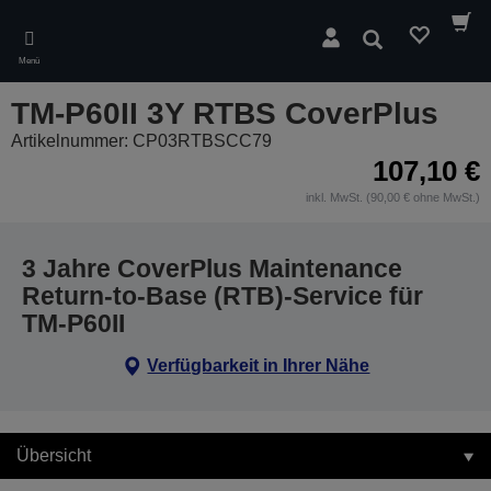
Skip
to
Suchen
main
Menü
content
TM-P60II 3Y RTBS CoverPlus
Artikelnummer: CP03RTBSCC79
107,10 €
inkl. MwSt. (90,00 € ohne MwSt.)
3 Jahre CoverPlus Maintenance
Return-to-Base (RTB)-Service für
TM-P60II
Verfügbarkeit in Ihrer Nähe
Übersicht