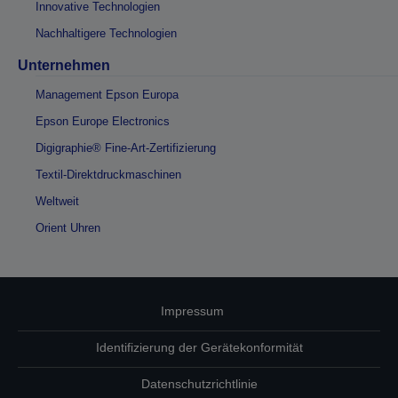
Innovative Technologien
Nachhaltigere Technologien
Unternehmen
Management Epson Europa
Epson Europe Electronics
Digigraphie® Fine-Art-Zertifizierung
Textil-Direktdruckmaschinen
Weltweit
Orient Uhren
Impressum
Identifizierung der Gerätekonformität
Datenschutzrichtlinie