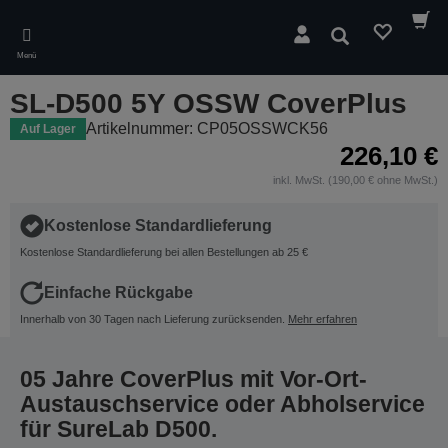
Skip
to
Suchen
main
Menü
content
SL-D500 5Y OSSW CoverPlus
Artikelnummer: CP05OSSWCK56
Auf Lager
226,10 €
inkl. MwSt. (190,00 € ohne MwSt.)
Kostenlose Standardlieferung
Kostenlose Standardlieferung bei allen Bestellungen ab 25 €
Einfache Rückgabe
Innerhalb von 30 Tagen nach Lieferung zurücksenden.
Mehr erfahren
05 Jahre CoverPlus mit Vor-Ort-
Austauschservice oder Abholservice
für SureLab D500.