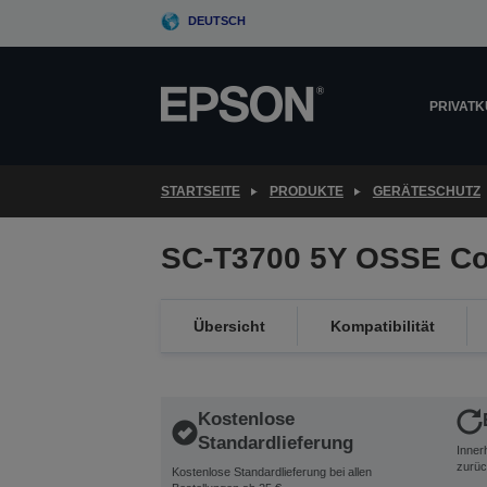
Skip
DEUTSCH
to
main
content
PRIVAT
STARTSEITE
PRODUKTE
GERÄTESCHUTZ
SC-T3700 5Y OSSE Co
Übersicht
Kompatibilität
Kostenlose
Standardlieferung
Inner
zurüc
Kostenlose Standardlieferung bei allen