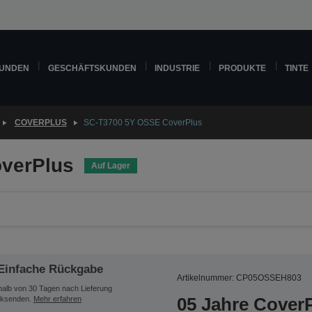
KUNDEN
GESCHÄFTSKUNDEN
INDUSTRIE
PRODUKTE
TINTE
COVERPLUS
SC-T3700 5Y OSSE CoverPlus
verPlus
Auf Lager
Einfache Rückgabe
Artikelnummer: CP05OSSEH803
halb von 30 Tagen nach Lieferung
05 Jahre CoverP
ksenden.
Mehr erfahren