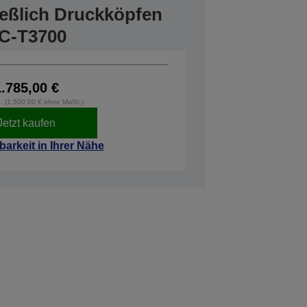
ießlich Druckköpfen
SC-T3700
1.785,00 €
t. (1.500,00 € ohne MwSt.)
Jetzt kaufen
barkeit in Ihrer Nähe