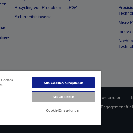
gen
Recycling von Produkten
LPGA
Precisi
Technol
Sicherheitshinweise
Micro P
gen
Innovat
line-
Nachhal
Technol
n Cookies
Alle Cookies akzeptieren
 zu
erätekonformität
Datenschutzrichtlinie
Alle ablehnen
Vertrag widerrufen
E
atenschutz
Informationen zu Cookies
Epson Engagement für Ba
Cookie-Einstellungen
Copyright © 2026 Seiko Epson