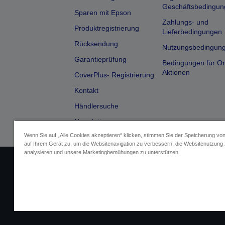
Geschäftsbedingun
Sparen mit Epson
Zahlungs- und
Produktregistrierung
Lieferbedingungen
Rücksendung
Nutzungsbedingun
Garantieprüfung
Bedingungen für On
Aktionen
CoverPlus- Registrierung
Kontakt
Händlersuche
Newsletter
Wenn Sie auf „Alle Cookies akzeptieren“ klicken, stimmen Sie der Speicherung vo
auf Ihrem Gerät zu, um die Websitenavigation zu verbessern, die Websitenutzung
analysieren und unsere Marketingbemühungen zu unterstützen.
Impressum
Identifizierung der G
Fragen zum D