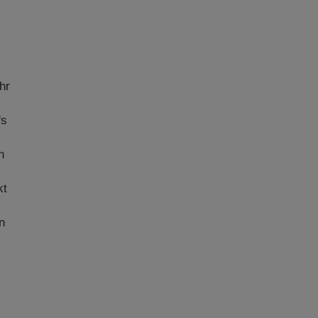
hr
fs
h
kt
n