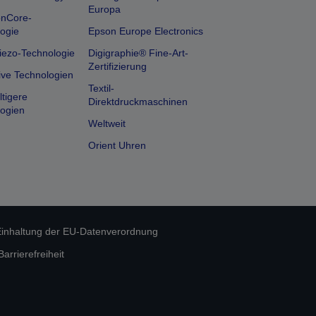
Europa
onCore-
ogie
Epson Europe Electronics
iezo-Technologie
Digigraphie® Fine-Art-
Zertifizierung
ive Technologien
Textil-
tigere
Direktdruckmaschinen
ogien
Weltweit
Orient Uhren
inhaltung der EU-Datenverordnung
rrierefreiheit