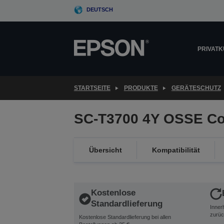
Skip
DEUTSCH
to
main
content
PRIVAT
STARTSEITE
PRODUKTE
GERÄTESCHUTZ
SC-T3700 4Y OSSE Co
Übersicht
Kompatibilität
Kostenlose
Standardlieferung
Inner
zurüc
Kostenlose Standardlieferung bei allen