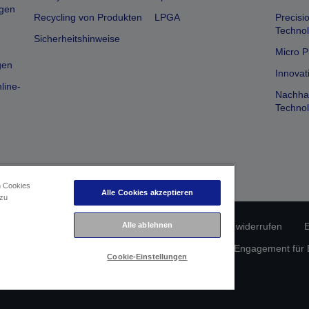
gen
Recycling von Produkten
LPGA
Precisi
Technol
Sicherheitshinweise
Micro P
gen
Innovat
line-
Nachhal
Technol
n Cookies
Alle Cookies akzeptieren
 zu
erätekonformität
Datenschutzrichtlinie
Alle ablehnen
Vertrag widerrufen
E
atenschutz
Informationen zu Cookies
Epson Engagement für Ba
Cookie-Einstellungen
Copyright © 2026 Seiko Epson