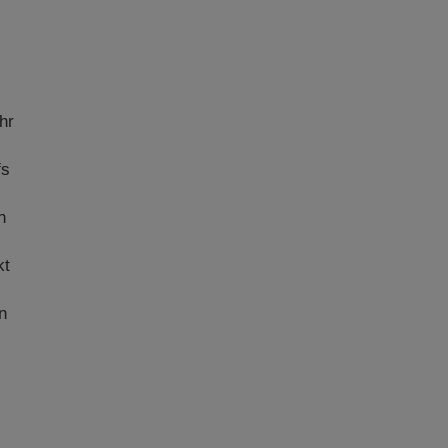
hr
fs
h
kt
n