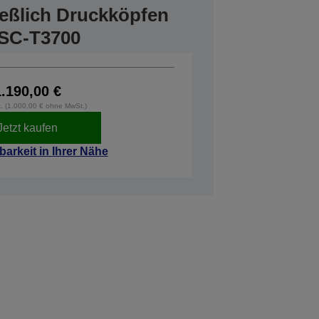
ießlich Druckköpfen
 SC-T3700
1.190,00 €
t. (1.000,00 € ohne MwSt.)
Jetzt kaufen
barkeit in Ihrer Nähe