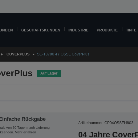
KUNDEN
GESCHÄFTSKUNDEN
INDUSTRIE
PRODUKTE
TINTE
COVERPLUS
SC-T3700 4Y OSSE CoverPlus
verPlus
Auf Lager
Einfache Rückgabe
Artikelnummer: CP04OSSEH803
halb von 30 Tagen nach Lieferung
04 Jahre CoverP
ksenden.
Mehr erfahren