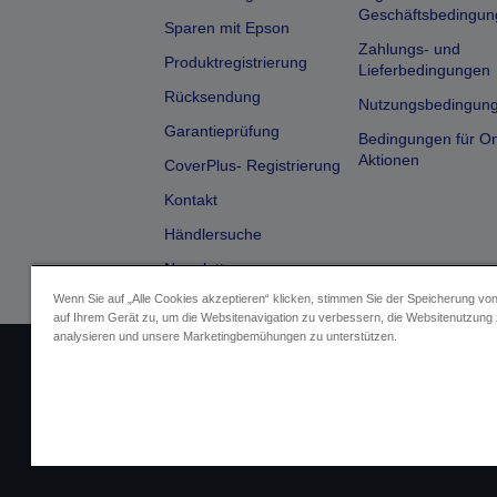
Geschäftsbedingun
Sparen mit Epson
Zahlungs- und
Produktregistrierung
Lieferbedingungen
Rücksendung
Nutzungsbedingun
Garantieprüfung
Bedingungen für On
Aktionen
CoverPlus- Registrierung
Kontakt
Händlersuche
Newsletter
Wenn Sie auf „Alle Cookies akzeptieren“ klicken, stimmen Sie der Speicherung vo
auf Ihrem Gerät zu, um die Websitenavigation zu verbessern, die Websitenutzung
analysieren und unsere Marketingbemühungen zu unterstützen.
Impressum
Identifizierung der G
Fragen zum D