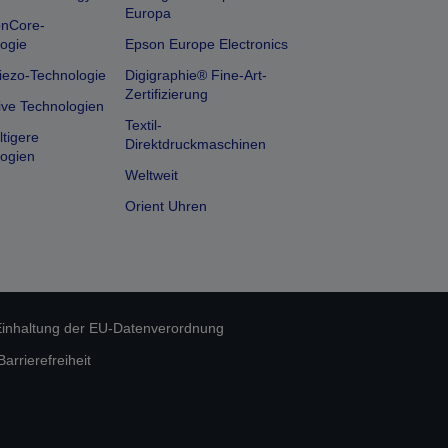
Europa
onCore-
ogie
Epson Europe Electronics
iezo-Technologie
Digigraphie® Fine-Art-
Zertifizierung
ive Technologien
Textil-
tigere
Direktdruckmaschinen
ogien
Weltweit
Orient Uhren
inhaltung der EU-Datenverordnung
rrierefreiheit