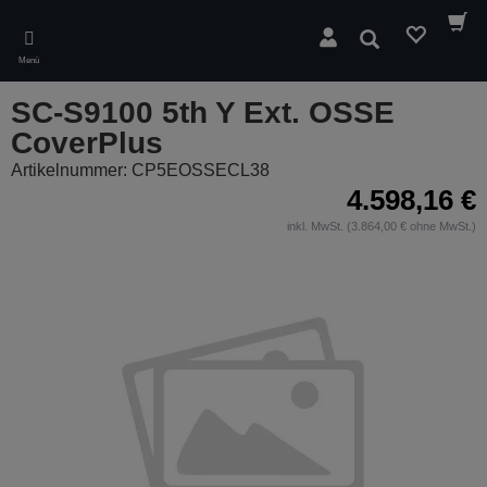
Skip
to
Suchen
main
Menü
content
SC-S9100 5th Y Ext. OSSE
CoverPlus
Artikelnummer: CP5EOSSECL38
4.598,16 €
inkl. MwSt. (3.864,00 € ohne MwSt.)