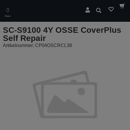
Skip
to
Suchen
main
Menü
content
SC-S9100 4Y OSSE CoverPlus
Self Repair
Artikelnummer: CP04OSCRCL38