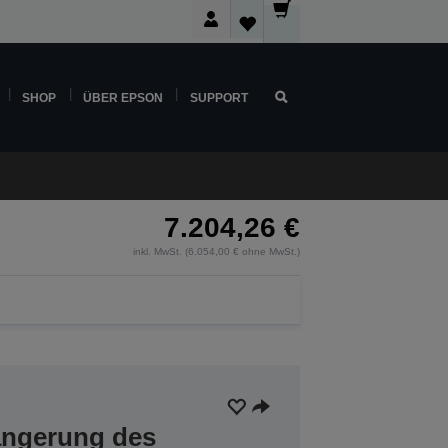
SHOP
ÜBER EPSON
SUPPORT
7.204,26 €
inkl. MwSt. (6.054,00 € ohne MwSt.)
längerung des