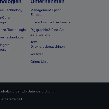
nologien
Unternehmen
ee Technology
Management Epson
Europa
onCore-
ogie
Epson Europe Electronics
iezo-Technologie
Digigraphie® Fine-Art-
Zertifizierung
ive Technologien
Textil-
tigere
Direktdruckmaschinen
ogien
Weltweit
Orient Uhren
inhaltung der EU-Datenverordnung
rrierefreiheit