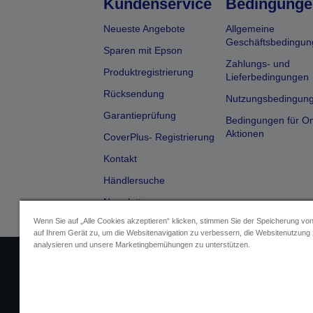
Kundenservice
Bedingunge
Neueste Angebote
Allgemeine
Geschäftsbedingun
Sparen mit Epson
Zahlungs- und
Produktregistrierung
Lieferbedingungen
Rücksendung
Nutzungsbedingun
Garantieprüfung
Bedingungen für On
Aktionen
CoverPlus- Registrierung
Kontakt
Händlersuche
Newsletter
Wenn Sie auf „Alle Cookies akzeptieren“ klicken, stimmen Sie der Speicherung vo
auf Ihrem Gerät zu, um die Websitenavigation zu verbessern, die Websitenutzung
analysieren und unsere Marketingbemühungen zu unterstützen.
Impressum
Identifizierung der G
Fragen zum D