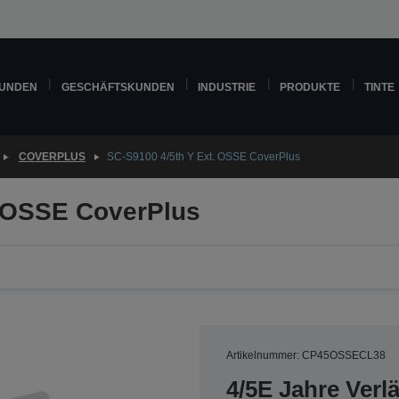
KUNDEN
GESCHÄFTSKUNDEN
INDUSTRIE
PRODUKTE
TINTE
COVERPLUS
SC-S9100 4/5th Y Ext. OSSE CoverPlus
. OSSE CoverPlus
Artikelnummer: CP45OSSECL38
4/5E Jahre Ver