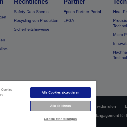
n
Rechtliches
Partner
Tech
Safety Data Sheets
Epson Partner Portal
Heat-Fr
gen
Recycling von Produkten
LPGA
Precisi
Technol
Sicherheitshinweise
Micro P
gen
Innovat
line-
Nachhal
Technol
n Cookies
Alle Cookies akzeptieren
 zu
erätekonformität
Datenschutzrichtlinie
Vertrag widerrufen
E
Alle ablehnen
atenschutz
Informationen zu Cookies
Epson Engagement für Ba
Cookie-Einstellungen