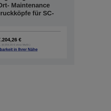
Ort- Maintenance
Druckköpfe für SC-
7.204,26 €
t. (6.054,00 € ohne MwSt.)
barkeit in Ihrer Nähe