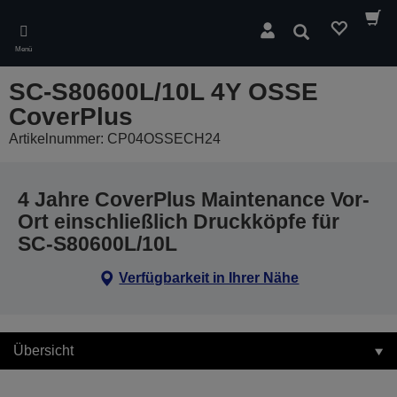
Skip
to
Suchen
main
Menü
content
SC-S80600L/10L 4Y OSSE
CoverPlus
Artikelnummer: CP04OSSECH24
4 Jahre CoverPlus Maintenance Vor-
Ort einschließlich Druckköpfe für
SC-S80600L/10L
Verfügbarkeit in Ihrer Nähe
Übersicht