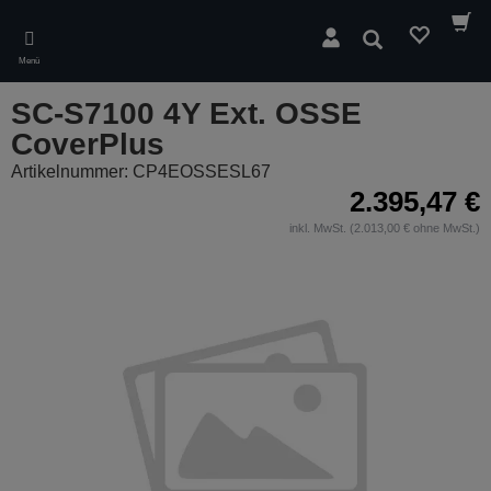
Skip
to
Suchen
main
Menü
content
SC-S7100 4Y Ext. OSSE
CoverPlus
Artikelnummer: CP4EOSSESL67
2.395,47 €
inkl. MwSt. (2.013,00 € ohne MwSt.)