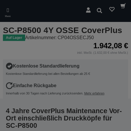
Skip
to
Suchen
main
Menü
content
SC-P8500 4Y OSSE CoverPlus
Artikelnummer: CP04OSSECJ50
Auf Lager
1.942,08 €
inkl. MwSt. (1.632,00 € ohne MwSt.)
Kostenlose Standardlieferung
Kostenlose Standardlieferung bei allen Bestellungen ab 25 €
Einfache Rückgabe
Innerhalb von 30 Tagen nach Lieferung zurücksenden.
Mehr erfahren
4 Jahre CoverPlus Maintenance Vor-
Ort einschließlich Druckköpfe für
SC-P8500