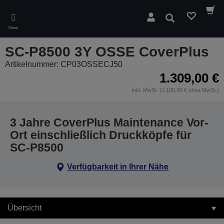
Skip
to
Suchen
main
Menü
content
SC-P8500 3Y OSSE CoverPlus
Artikelnummer: CP03OSSECJ50
1.309,00 €
inkl. MwSt. (1.100,00 € ohne MwSt.)
3 Jahre CoverPlus Maintenance Vor-
Ort einschließlich Druckköpfe für
SC-P8500
Verfügbarkeit in Ihrer Nähe
Übersicht