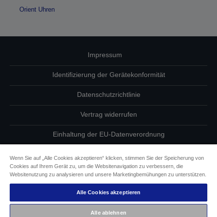
Orient Uhren
Impressum
Identifizierung der Gerätekonformität
Datenschutzrichtlinie
Vertrag widerrufen
Einhaltung der EU-Datenverordnung
Fragen zum Datenschutz
Wenn Sie auf „Alle Cookies akzeptieren“ klicken, stimmen Sie der Speicherung von
Cookies auf Ihrem Gerät zu, um die Websitenavigation zu verbessern, die
Informationen zu Cookies
Websitenutzung zu analysieren und unsere Marketingbemühungen zu unterstützen.
Alle Cookies akzeptieren
Epson Engagement für Barrierefreiheit
Alle ablehnen