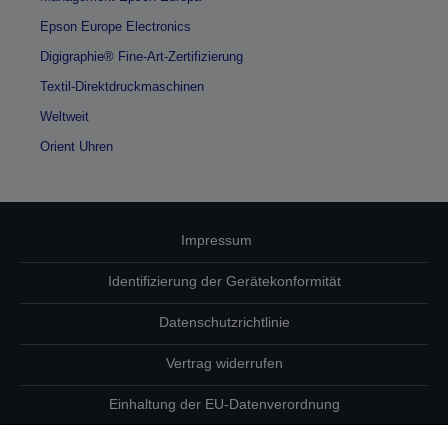
Epson Europe Electronics
Digigraphie® Fine-Art-Zertifizierung
Textil-Direktdruckmaschinen
Weltweit
Orient Uhren
Impressum
Identifizierung der Gerätekonformität
Datenschutzrichtlinie
Vertrag widerrufen
Einhaltung der EU-Datenverordnung
Fragen zum Datenschutz