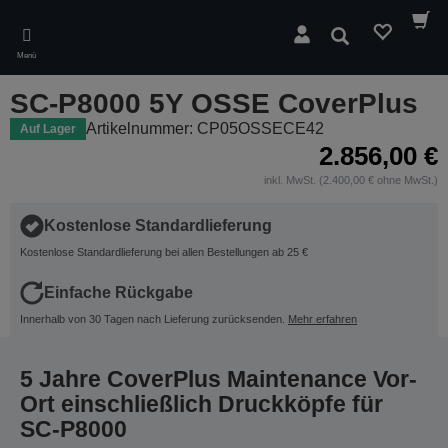
Skip
to
Suchen
main
Menü
content
SC-P8000 5Y OSSE CoverPlus
Artikelnummer: CP05OSSECE42
Auf Lager
2.856,00 €
inkl. MwSt. (2.400,00 € ohne MwSt.)
Kostenlose Standardlieferung
Kostenlose Standardlieferung bei allen Bestellungen ab 25 €
Einfache Rückgabe
Innerhalb von 30 Tagen nach Lieferung zurücksenden.
Mehr erfahren
5 Jahre CoverPlus Maintenance Vor-
Ort einschließlich Druckköpfe für
SC-P8000