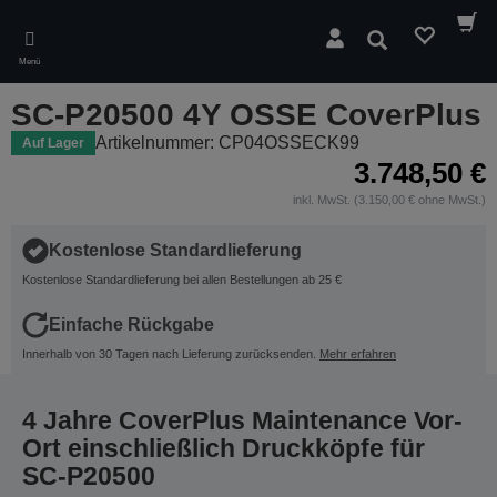
Skip
to
Suchen
main
Menü
content
SC-P20500 4Y OSSE CoverPlus
Artikelnummer: CP04OSSECK99
Auf Lager
3.748,50 €
inkl. MwSt. (3.150,00 € ohne MwSt.)
Kostenlose Standardlieferung
Kostenlose Standardlieferung bei allen Bestellungen ab 25 €
Einfache Rückgabe
Innerhalb von 30 Tagen nach Lieferung zurücksenden.
Mehr erfahren
4 Jahre CoverPlus Maintenance Vor-
Ort einschließlich Druckköpfe für
SC-P20500