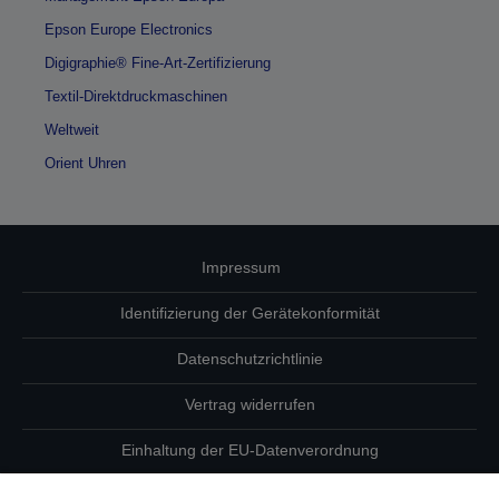
Epson Europe Electronics
Digigraphie® Fine-Art-Zertifizierung
Textil-Direktdruckmaschinen
Weltweit
Orient Uhren
Impressum
Identifizierung der Gerätekonformität
Datenschutzrichtlinie
Vertrag widerrufen
Einhaltung der EU-Datenverordnung
Fragen zum Datenschutz