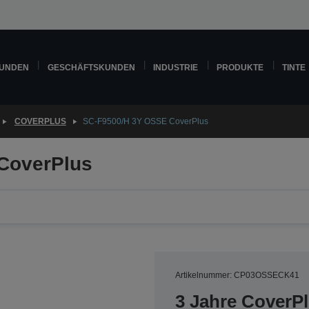
KUNDEN
GESCHÄFTSKUNDEN
INDUSTRIE
PRODUKTE
TINTE
COVERPLUS
SC-F9500/H 3Y OSSE CoverPlus
CoverPlus
Artikelnummer: CP03OSSECK41
3 Jahre CoverP