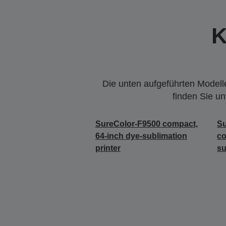
K
Die unten aufgeführten Modelle
finden Sie u
SureColor-F9500 compact,
S
64-inch dye-sublimation
co
printer
su