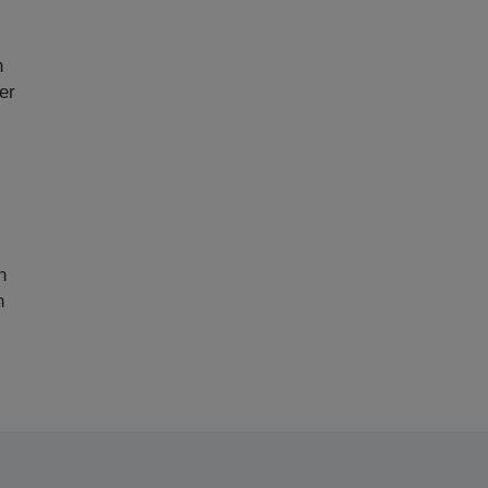
n
er
n
n