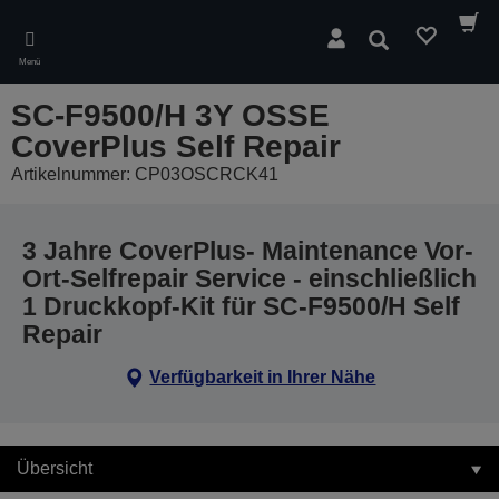
Skip
to
Suchen
main
Menü
content
SC-F9500/H 3Y OSSE
CoverPlus Self Repair
Artikelnummer: CP03OSCRCK41
3 Jahre CoverPlus- Maintenance Vor-
Ort-Selfrepair Service - einschließlich
1 Druckkopf-Kit für SC-F9500/H Self
Repair
Verfügbarkeit in Ihrer Nähe
Übersicht