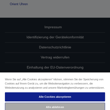
Orient Uhren
Impressum
Identifizierung der Gerätekonformität
Datenschutzrichtlinie
Vertrag widerrufen
Einhaltung der EU-Datenverordnung
Fragen zum Datenschutz
Wenn Sie auf „Alle Cookies akzeptieren“ klicken, stimmen Sie der Speicherung von
Cookies auf Ihrem Gerät zu, um die Websitenavigation zu verbessern, die
Informationen zu Cookies
Websitenutzung zu analysieren und unsere Marketingbemühungen zu unterstützen.
Alle Cookies akzeptieren
Epson Engagement für Barrierefreiheit
Alle ablehnen