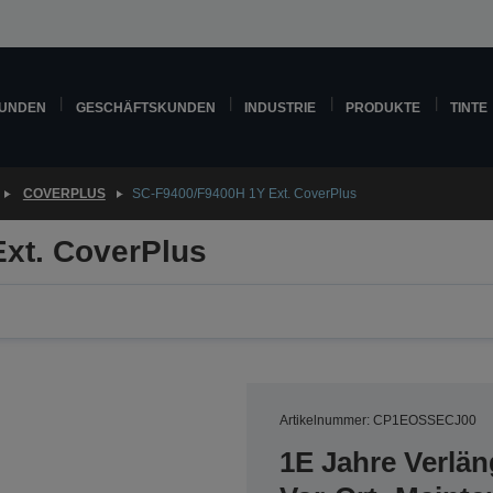
KUNDEN
GESCHÄFTSKUNDEN
INDUSTRIE
PRODUKTE
TINTE
COVERPLUS
SC-F9400/F9400H 1Y Ext. CoverPlus
xt. CoverPlus
Artikelnummer: CP1EOSSECJ00
1E Jahre Verlä