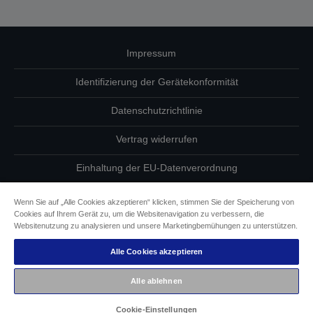
Impressum
Identifizierung der Gerätekonformität
Datenschutzrichtlinie
Vertrag widerrufen
Einhaltung der EU-Datenverordnung
Fragen zum Datenschutz
Wenn Sie auf „Alle Cookies akzeptieren“ klicken, stimmen Sie der Speicherung von
Cookies auf Ihrem Gerät zu, um die Websitenavigation zu verbessern, die
Informationen zu Cookies
Websitenutzung zu analysieren und unsere Marketingbemühungen zu unterstützen.
Alle Cookies akzeptieren
Epson Engagement für Barrierefreiheit
Alle ablehnen
Copyright © 2026 Seiko Epson
Cookie-Einstellungen