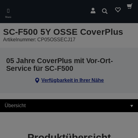
Skip
to
Suchen
main
Menü
content
SC-F500 5Y OSSE CoverPlus
Artikelnummer: CP05OSSECJ17
05 Jahre CoverPlus mit Vor-Ort-
Service für SC-F500
Verfügbarkeit in Ihrer Nähe
Übersicht
Produktübersicht