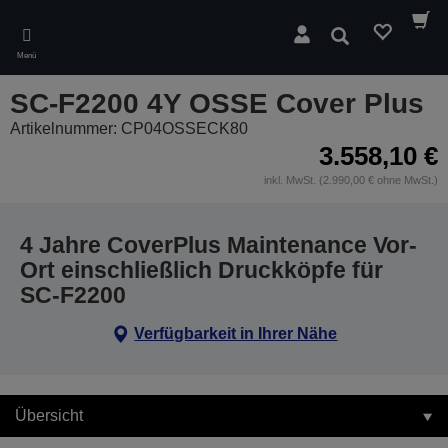
Skip
to
Suchen
main
Menü
content
SC-F2200 4Y OSSE Cover Plus
Artikelnummer: CP04OSSECK80
3.558,10 €
inkl. MwSt. (2.990,00 € ohne MwSt.)
4 Jahre CoverPlus Maintenance Vor-
Ort einschließlich Druckköpfe für
SC-F2200
Verfügbarkeit in Ihrer Nähe
Übersicht