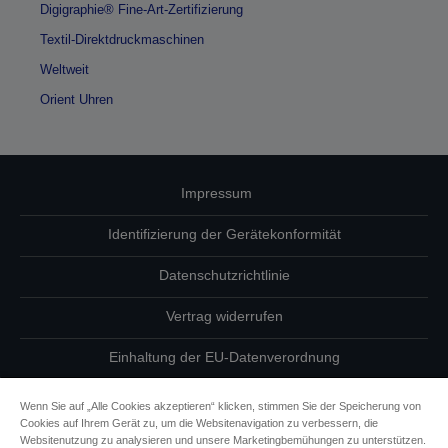
Digigraphie® Fine-Art-Zertifizierung
Textil-Direktdruckmaschinen
Weltweit
Orient Uhren
Impressum
Identifizierung der Gerätekonformität
Datenschutzrichtlinie
Vertrag widerrufen
Einhaltung der EU-Datenverordnung
Fragen zum Datenschutz
Wenn Sie auf „Alle Cookies akzeptieren“ klicken, stimmen Sie der Speicherung von
Cookies auf Ihrem Gerät zu, um die Websitenavigation zu verbessern, die
Informationen zu Cookies
Websitenutzung zu analysieren und unsere Marketingbemühungen zu unterstützen.