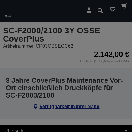
Skip
to
Suchen
main
Menü
content
SC-F2000/2100 3Y OSSE
CoverPlus
Artikelnummer: CP03OSSECC62
2.142,00 €
inkl. MwSt. (1.800,00 € ohne MwSt.)
3 Jahre CoverPlus Maintenance Vor-
Ort einschließlich Druckköpfe für
SC-F2000/2100
Verfügbarkeit in Ihrer Nähe
Übersicht