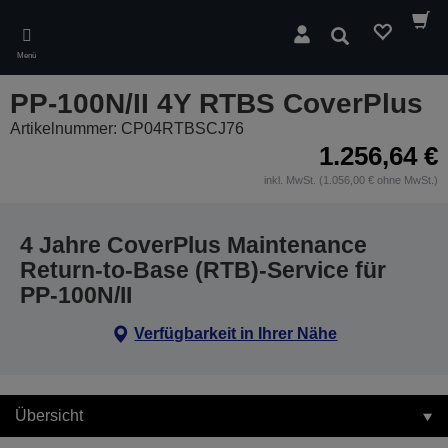
Skip
to
Suchen
main
Menü
content
PP-100N/II 4Y RTBS CoverPlus
Artikelnummer: CP04RTBSCJ76
1.256,64 €
inkl. MwSt. (1.056,00 € ohne MwSt.)
4 Jahre CoverPlus Maintenance
Return-to-Base (RTB)-Service für
PP-100N/II
Verfügbarkeit in Ihrer Nähe
Übersicht