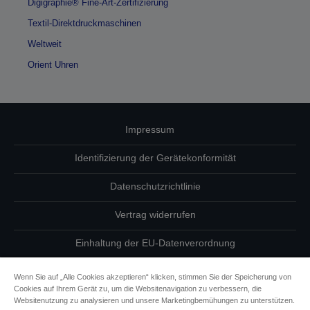
Digigraphie® Fine-Art-Zertifizierung
Textil-Direktdruckmaschinen
Weltweit
Orient Uhren
Impressum
Identifizierung der Gerätekonformität
Datenschutzrichtlinie
Vertrag widerrufen
Einhaltung der EU-Datenverordnung
Fragen zum Datenschutz
Wenn Sie auf „Alle Cookies akzeptieren“ klicken, stimmen Sie der Speicherung von
Cookies auf Ihrem Gerät zu, um die Websitenavigation zu verbessern, die
Informationen zu Cookies
Websitenutzung zu analysieren und unsere Marketingbemühungen zu unterstützen.