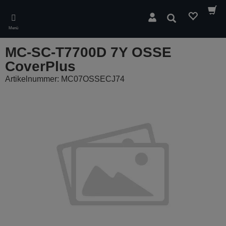
Skip
to
Suchen
main
Menü
content
MC-SC-T7700D 7Y OSSE
CoverPlus
Artikelnummer: MC07OSSECJ74