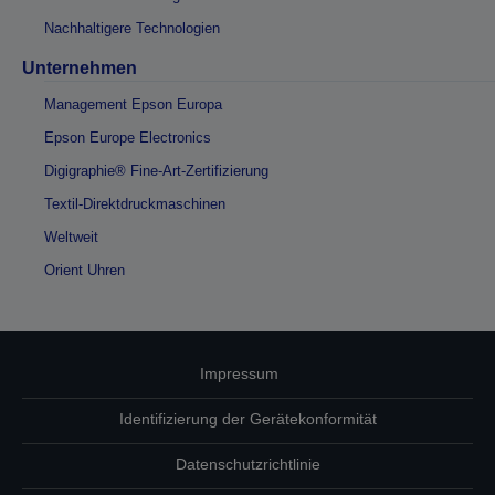
Nachhaltigere Technologien
Unternehmen
Management Epson Europa
Epson Europe Electronics
Digigraphie® Fine-Art-Zertifizierung
Textil-Direktdruckmaschinen
Weltweit
Orient Uhren
Impressum
Identifizierung der Gerätekonformität
Datenschutzrichtlinie