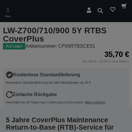
Skip
to
Suchen
main
Menü
content
LW-Z700/710/900 5Y RTBS
CoverPlus
Artikelnummer: CP05RTBSCE51
Auf Lager
35,70 €
inkl. MwSt. (30,00 € ohne MwSt.)
Kostenlose Standardlieferung
Kostenlose Standardlieferung bei allen Bestellungen ab 25 €
Einfache Rückgabe
Innerhalb von 30 Tagen nach Lieferung zurücksenden.
Mehr erfahren
5 Jahre CoverPlus Maintenance
Return-to-Base (RTB)-Service für