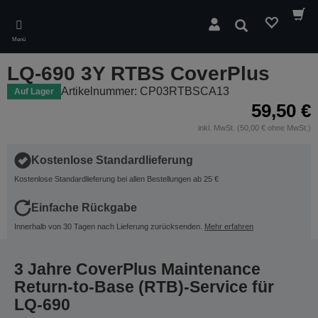
Skip
to
Suchen
main
Menü
content
LQ-690 3Y RTBS CoverPlus
Artikelnummer: CP03RTBSCA13
Auf Lager
59,50 €
inkl. MwSt. (50,00 € ohne MwSt.)
Kostenlose Standardlieferung
Kostenlose Standardlieferung bei allen Bestellungen ab 25 €
Einfache Rückgabe
Innerhalb von 30 Tagen nach Lieferung zurücksenden.
Mehr erfahren
3 Jahre CoverPlus Maintenance
Return-to-Base (RTB)-Service für
LQ-690