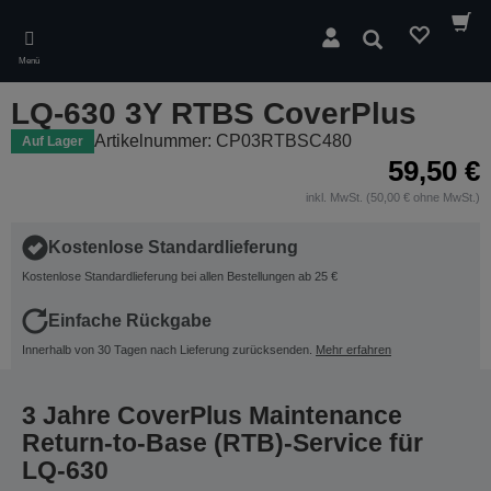
Skip
to
Suchen
main
Menü
content
LQ-630 3Y RTBS CoverPlus
Artikelnummer: CP03RTBSC480
Auf Lager
59,50 €
inkl. MwSt. (50,00 € ohne MwSt.)
Kostenlose Standardlieferung
Kostenlose Standardlieferung bei allen Bestellungen ab 25 €
Einfache Rückgabe
Innerhalb von 30 Tagen nach Lieferung zurücksenden.
Mehr erfahren
3 Jahre CoverPlus Maintenance
Return-to-Base (RTB)-Service für
LQ-630