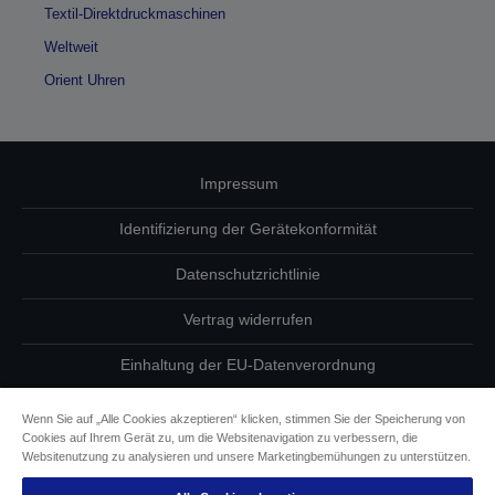
Textil-Direktdruckmaschinen
Weltweit
Orient Uhren
Impressum
Identifizierung der Gerätekonformität
Datenschutzrichtlinie
Vertrag widerrufen
Einhaltung der EU-Datenverordnung
Fragen zum Datenschutz
Wenn Sie auf „Alle Cookies akzeptieren“ klicken, stimmen Sie der Speicherung von
Cookies auf Ihrem Gerät zu, um die Websitenavigation zu verbessern, die
Informationen zu Cookies
Websitenutzung zu analysieren und unsere Marketingbemühungen zu unterstützen.