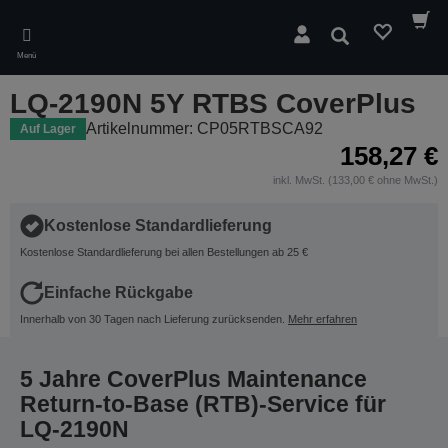
Skip
to
Suchen
main
Menü
content
LQ-2190N 5Y RTBS CoverPlus
Artikelnummer: CP05RTBSCA92
Auf Lager
158,27 €
inkl. MwSt. (133,00 € ohne MwSt.)
Kostenlose Standardlieferung
Kostenlose Standardlieferung bei allen Bestellungen ab 25 €
Einfache Rückgabe
Innerhalb von 30 Tagen nach Lieferung zurücksenden.
Mehr erfahren
5 Jahre CoverPlus Maintenance
Return-to-Base (RTB)-Service für
LQ-2190N