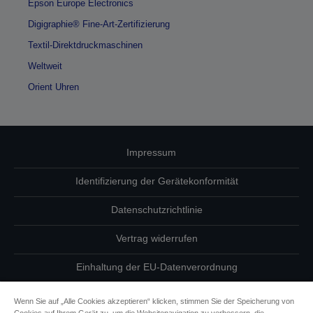
Epson Europe Electronics
Digigraphie® Fine-Art-Zertifizierung
Textil-Direktdruckmaschinen
Weltweit
Orient Uhren
Impressum
Identifizierung der Gerätekonformität
Datenschutzrichtlinie
Vertrag widerrufen
Einhaltung der EU-Datenverordnung
Fragen zum Datenschutz
Wenn Sie auf „Alle Cookies akzeptieren“ klicken, stimmen Sie der Speicherung von