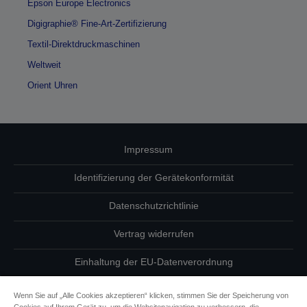
Epson Europe Electronics
Digigraphie® Fine-Art-Zertifizierung
Textil-Direktdruckmaschinen
Weltweit
Orient Uhren
Impressum
Identifizierung der Gerätekonformität
Datenschutzrichtlinie
Vertrag widerrufen
Einhaltung der EU-Datenverordnung
Fragen zum Datenschutz
Wenn Sie auf „Alle Cookies akzeptieren“ klicken, stimmen Sie der Speicherung von