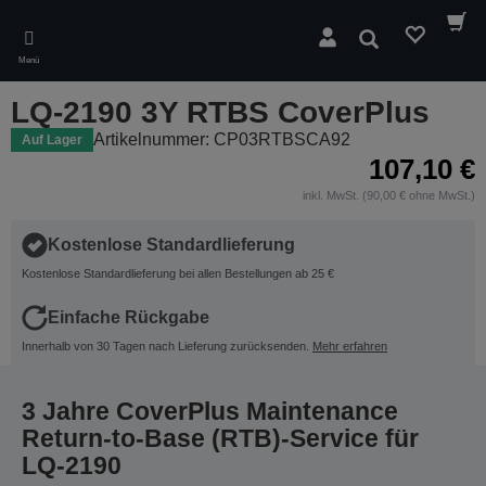
Skip
to
Suchen
main
Menü
content
LQ-2190 3Y RTBS CoverPlus
Artikelnummer: CP03RTBSCA92
Auf Lager
107,10 €
inkl. MwSt. (90,00 € ohne MwSt.)
Kostenlose Standardlieferung
Kostenlose Standardlieferung bei allen Bestellungen ab 25 €
Einfache Rückgabe
Innerhalb von 30 Tagen nach Lieferung zurücksenden.
Mehr erfahren
3 Jahre CoverPlus Maintenance
Return-to-Base (RTB)-Service für
LQ-2190