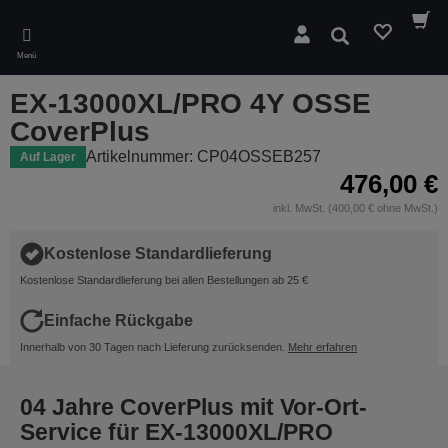
Skip
to
Suchen
main
Menü
content
EX-13000XL/PRO 4Y OSSE
CoverPlus
Artikelnummer: CP04OSSEB257
Auf Lager
476,00 €
inkl. MwSt. (400,00 € ohne MwSt.)
Kostenlose Standardlieferung
Kostenlose Standardlieferung bei allen Bestellungen ab 25 €
Einfache Rückgabe
Innerhalb von 30 Tagen nach Lieferung zurücksenden.
Mehr erfahren
04 Jahre CoverPlus mit Vor-Ort-
Service für EX-13000XL/PRO