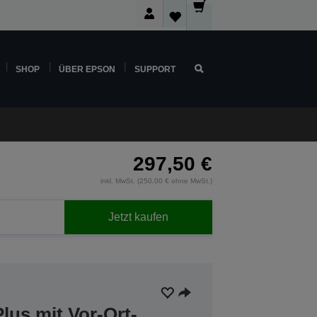
SHOP
ÜBER EPSON
SUPPORT
297,50 €
inkl. MwSt. (250,00 € ohne MwSt.)
Jetzt kaufen
lus mit Vor-Ort-