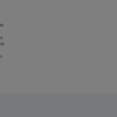
hr
fs
cht
n