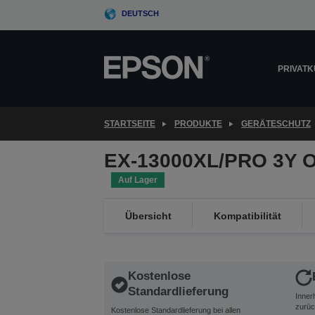
Skip
DEUTSCH
to
main
content
PRIVAT
STARTSEITE
PRODUKTE
GERÄTESCHUTZ
EX-13000XL/PRO 3Y 
Auf Lager
Übersicht
Kompatibilität
Kostenlose
Standardlieferung
Inner
zurüc
Kostenlose Standardlieferung bei allen