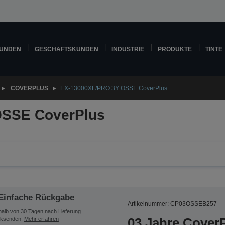
KUNDEN
GESCHÄFTSKUNDEN
INDUSTRIE
PRODUKTE
TINTE
COVERPLUS
EX-13000XL/PRO 3Y OSSE CoverPlus
OSSE CoverPlus
Einfache Rückgabe
Artikelnummer: CP03OSSEB257
halb von 30 Tagen nach Lieferung
03 Jahre CoverP
ksenden.
Mehr erfahren