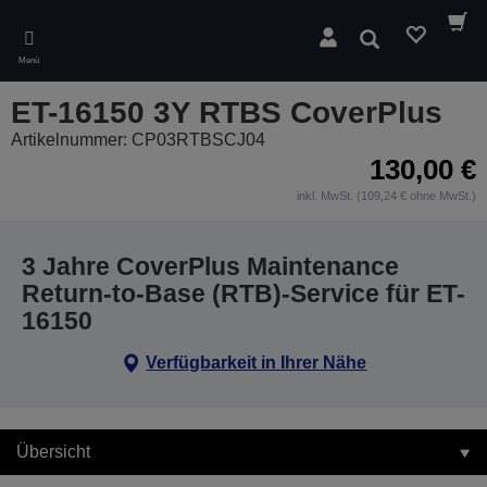
Skip
to
Suchen
main
Menü
content
ET-16150 3Y RTBS CoverPlus
Artikelnummer: CP03RTBSCJ04
130,00 €
inkl. MwSt. (109,24 € ohne MwSt.)
3 Jahre CoverPlus Maintenance
Return-to-Base (RTB)-Service für ET-
16150
Verfügbarkeit in Ihrer Nähe
Übersicht