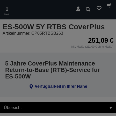
Skip
to
Suchen
main
Menü
content
ES-500W 5Y RTBS CoverPlus
Artikelnummer: CP05RTBSB263
251,09 €
inkl. MwSt. (211,00 € ohne MwSt.)
5 Jahre CoverPlus Maintenance
Return-to-Base (RTB)-Service für
ES-500W
Verfügbarkeit in Ihrer Nähe
Übersicht