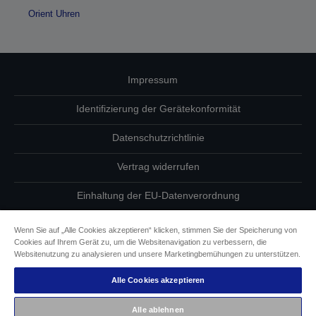
Orient Uhren
Impressum
Identifizierung der Gerätekonformität
Datenschutzrichtlinie
Vertrag widerrufen
Einhaltung der EU-Datenverordnung
Fragen zum Datenschutz
Wenn Sie auf „Alle Cookies akzeptieren“ klicken, stimmen Sie der Speicherung von
Cookies auf Ihrem Gerät zu, um die Websitenavigation zu verbessern, die
Informationen zu Cookies
Websitenutzung zu analysieren und unsere Marketingbemühungen zu unterstützen.
Alle Cookies akzeptieren
Epson Engagement für Barrierefreiheit
Alle ablehnen