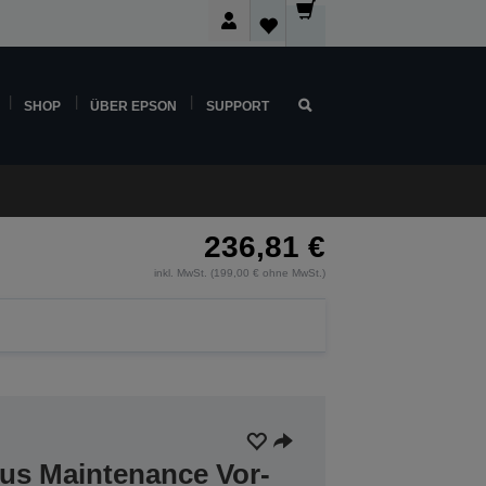
SHOP
ÜBER EPSON
SUPPORT
236,81 €
inkl. MwSt. (199,00 € ohne MwSt.)
lus Maintenance Vor-