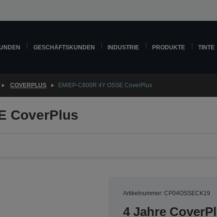
KUNDEN
GESCHÄFTSKUNDEN
INDUSTRIE
PRODUKTE
TINTE
COVERPLUS
EM/EP-C800R 4Y OSSE CoverPlus
E CoverPlus
Artikelnummer: CP04OSSECK19
4 Jahre CoverP