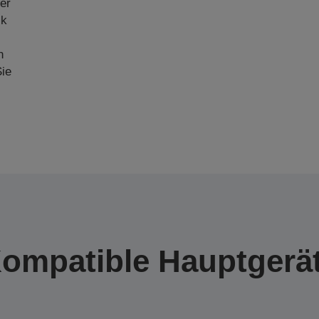
er
ck
n
ie
ompatible Hauptgerä