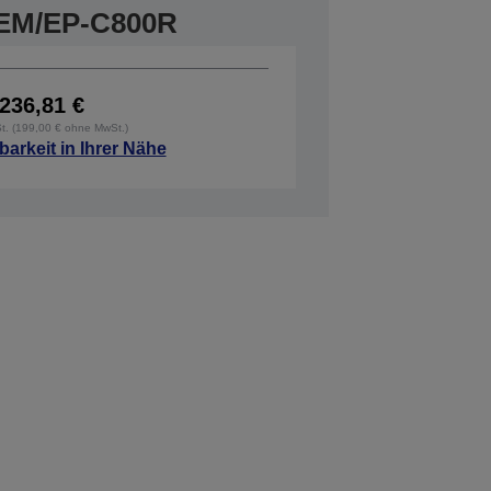
r EM/EP-C800R
236,81 €
St. (199,00 € ohne MwSt.)
barkeit in Ihrer Nähe