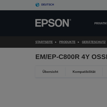
Skip
DEUTSCH
to
main
content
PRIVAT
STARTSEITE
PRODUKTE
GERÄTESCHUTZ
EM/EP-C800R 4Y OSS
Übersicht
Kompatibilität