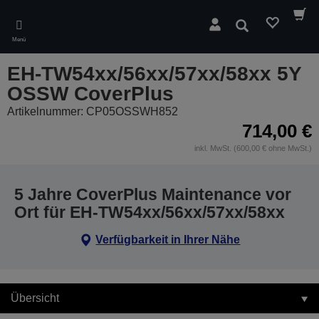
Skip
to
Suchen
main
Menü
content
EH-TW54xx/56xx/57xx/58xx 5Y
OSSW CoverPlus
Artikelnummer: CP05OSSWH852
714,00 €
inkl. MwSt. (600,00 € ohne MwSt.)
5 Jahre CoverPlus Maintenance vor
Ort für EH-TW54xx/56xx/57xx/58xx
Verfügbarkeit in Ihrer Nähe
Übersicht