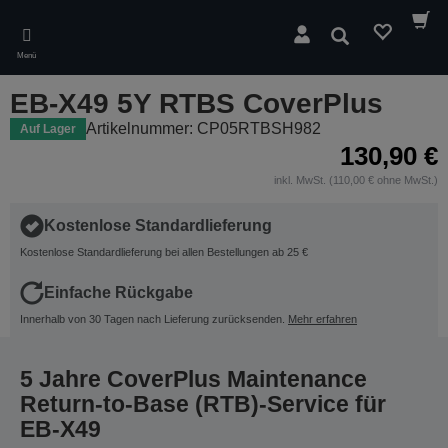
Skip
to
Suchen
main
Menü
content
EB-X49 5Y RTBS CoverPlus
Artikelnummer: CP05RTBSH982
Auf Lager
130,90 €
inkl. MwSt. (110,00 € ohne MwSt.)
Kostenlose Standardlieferung
Kostenlose Standardlieferung bei allen Bestellungen ab 25 €
Einfache Rückgabe
Innerhalb von 30 Tagen nach Lieferung zurücksenden.
Mehr erfahren
5 Jahre CoverPlus Maintenance
Return-to-Base (RTB)-Service für
EB-X49