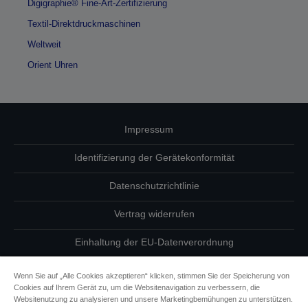
Digigraphie® Fine-Art-Zertifizierung
Textil-Direktdruckmaschinen
Weltweit
Orient Uhren
Impressum
Identifizierung der Gerätekonformität
Datenschutzrichtlinie
Vertrag widerrufen
Einhaltung der EU-Datenverordnung
Fragen zum Datenschutz
Wenn Sie auf „Alle Cookies akzeptieren“ klicken, stimmen Sie der Speicherung von
Cookies auf Ihrem Gerät zu, um die Websitenavigation zu verbessern, die
Informationen zu Cookies
Websitenutzung zu analysieren und unsere Marketingbemühungen zu unterstützen.