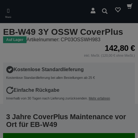
Skip
to
Suchen
main
Menü
content
EB-W49 3Y OSSW CoverPlus
Artikelnummer: CP03OSSWH983
Auf Lager
142,80 €
inkl. MwSt. (120,00 € ohne MwSt.)
Kostenlose Standardlieferung
Kostenlose Standardlieferung bei allen Bestellungen ab 25 €
Einfache Rückgabe
Innerhalb von 30 Tagen nach Lieferung zurücksenden.
Mehr erfahren
3 Jahre CoverPlus Maintenance vor
Ort für EB-W49