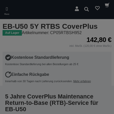
Skip
to
Suchen
main
Menü
content
EB-U50 5Y RTBS CoverPlus
Artikelnummer: CP05RTBSH952
Auf Lager
142,80 €
inkl. MwSt. (120,00 € ohne MwSt.)
Kostenlose Standardlieferung
Kostenlose Standardlieferung bei allen Bestellungen ab 25 €
Einfache Rückgabe
Innerhalb von 30 Tagen nach Lieferung zurücksenden.
Mehr erfahren
5 Jahre CoverPlus Maintenance
Return-to-Base (RTB)-Service für
EB-U50