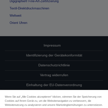
Digigraphie® Fine-Art-Zertifizierung
Textil-Direktdruckmaschinen
Weltweit
Orient Uhren
Impressum
Identifizierung der Gerätekonformität
Datenschutzrichtlinie
Vertrag widerrufen
Einhaltung der EU-Datenverordnung
Fragen zum Datenschutz
Wenn Sie auf „Alle Cookies akzeptieren“ klicken, stimmen Sie der Speicherung von
Cookies auf Ihrem Gerät zu, um die Websitenavigation zu verbessern, die
Informationen zu Cookies
Websitenutzung zu analysieren und unsere Marketingbemühungen zu unterstützen.