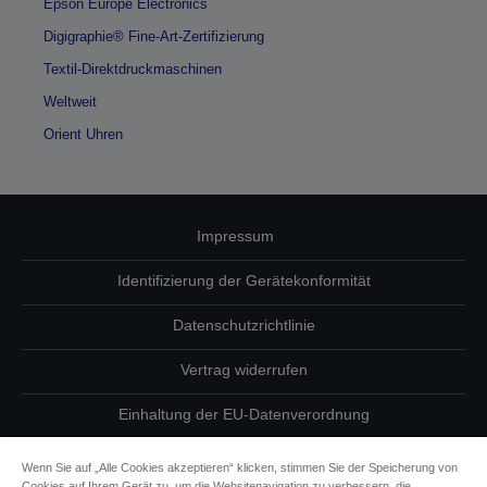
Epson Europe Electronics
Digigraphie® Fine-Art-Zertifizierung
Textil-Direktdruckmaschinen
Weltweit
Orient Uhren
Impressum
Identifizierung der Gerätekonformität
Datenschutzrichtlinie
Vertrag widerrufen
Einhaltung der EU-Datenverordnung
Fragen zum Datenschutz
Wenn Sie auf „Alle Cookies akzeptieren“ klicken, stimmen Sie der Speicherung von
Cookies auf Ihrem Gerät zu, um die Websitenavigation zu verbessern, die