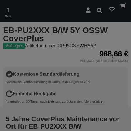
Skip
to
Suchen
main
Menü
content
EB-PU2XXX B/W 5Y OSSW
CoverPlus
Artikelnummer: CP05OSSWHA52
Auf Lager
968,66 €
inkl. MwSt. (814,00 € ohne MwSt.)
Kostenlose Standardlieferung
Kostenlose Standardlieferung bei allen Bestellungen ab 25 €
Einfache Rückgabe
Innerhalb von 30 Tagen nach Lieferung zurücksenden.
Mehr erfahren
5 Jahre CoverPlus Maintenance vor
Ort für EB-PU2XXX B/W