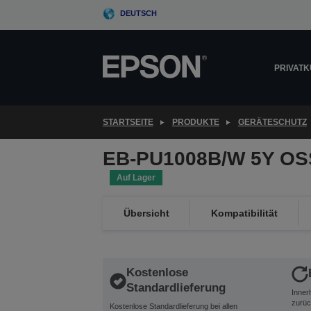
Skip
DEUTSCH
to
main
content
PRIVAT
STARTSEITE
PRODUKTE
GERÄTESCHUTZ
EB-PU1008B/W 5Y OS
Auf Lager
Übersicht
Kompatibilität
Kostenlose
Standardlieferung
Inner
zurüc
Kostenlose Standardlieferung bei allen