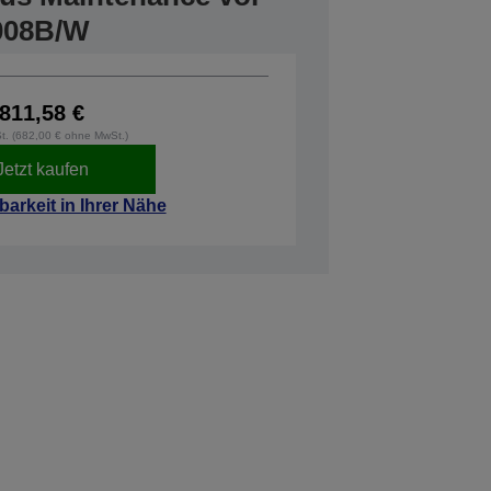
008B/W
811,58 €
St. (682,00 € ohne MwSt.)
Jetzt kaufen
barkeit in Ihrer Nähe