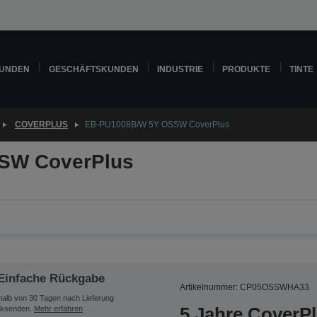
KUNDEN
GESCHÄFTSKUNDEN
INDUSTRIE
PRODUKTE
TINTE
COVERPLUS
EB-PU1008B/W 5Y OSSW CoverPlus
SW CoverPlus
Einfache Rückgabe
Artikelnummer: CP05OSSWHA33
halb von 30 Tagen nach Lieferung
5 Jahre CoverP
ksenden.
Mehr erfahren