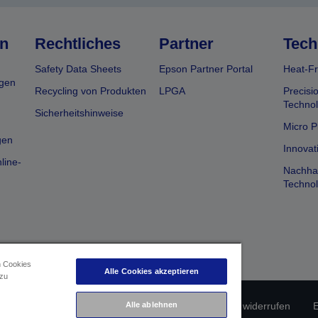
n
Rechtliches
Partner
Tech
Safety Data Sheets
Epson Partner Portal
Heat-Fr
gen
Recycling von Produkten
LPGA
Precisi
Technol
Sicherheitshinweise
Micro P
gen
Innovat
line-
Nachhal
Technol
n Cookies
Alle Cookies akzeptieren
 zu
erätekonformität
Datenschutzrichtlinie
Alle ablehnen
Vertrag widerrufen
E