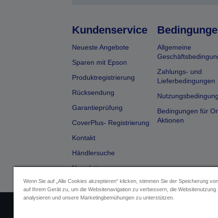
Kundenservice
Bedingunge
Neueste Angebote
Allgemeine
Geschäftsbedingun
Sparen mit Epson
Zahlungs- und
Produktregistrierung
Lieferbedingungen
Rücksendung
Nutzungsbedingun
Garantieprüfung
Bedingungen für On
Aktionen
CoverPlus- Registrierung
Kontakt
Händlersuche
Newsletter
Wenn Sie auf „Alle Cookies akzeptieren“ klicken, stimmen Sie der Speicherung vo
auf Ihrem Gerät zu, um die Websitenavigation zu verbessern, die Websitenutzung
analysieren und unsere Marketingbemühungen zu unterstützen.
Impressum
Identifizierung der G