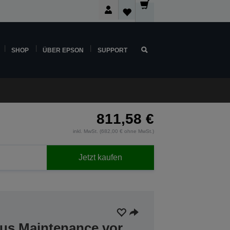
SHOP
ÜBER EPSON
SUPPORT
811,58 €
inkl. MwSt. (682,00 € ohne MwSt.)
Jetzt kaufen
lus Maintenance vor