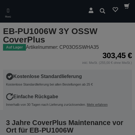
Skip
to
Suchen
main
Menü
content
EB-PU1006W 3Y OSSW
CoverPlus
Artikelnummer: CP03OSSWHA35
Auf Lager
303,45 €
inkl. MwSt. (255,00 € ohne MwSt.)
Kostenlose Standardlieferung
Kostenlose Standardlieferung bei allen Bestellungen ab 25 €
Einfache Rückgabe
Innerhalb von 30 Tagen nach Lieferung zurücksenden.
Mehr erfahren
3 Jahre CoverPlus Maintenance vor
Ort für EB-PU1006W