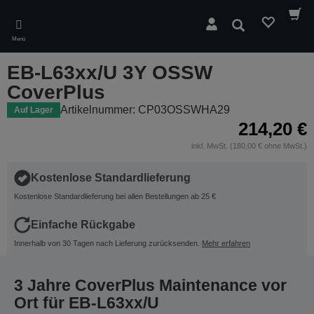
Skip
to
Suchen
main
Menü
content
EB-L63xx/U 3Y OSSW
CoverPlus
Artikelnummer: CP03OSSWHA29
Auf Lager
214,20 €
inkl. MwSt. (180,00 € ohne MwSt.)
Kostenlose Standardlieferung
Kostenlose Standardlieferung bei allen Bestellungen ab 25 €
Einfache Rückgabe
Innerhalb von 30 Tagen nach Lieferung zurücksenden.
Mehr erfahren
3 Jahre CoverPlus Maintenance vor
Ort für EB-L63xx/U