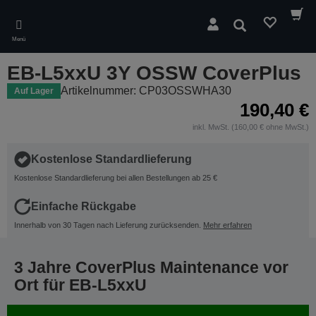
Skip
to
Suchen
main
Menü
content
EB-L5xxU 3Y OSSW CoverPlus
Artikelnummer: CP03OSSWHA30
Auf Lager
190,40 €
inkl. MwSt. (160,00 € ohne MwSt.)
Kostenlose Standardlieferung
Kostenlose Standardlieferung bei allen Bestellungen ab 25 €
Einfache Rückgabe
Innerhalb von 30 Tagen nach Lieferung zurücksenden.
Mehr erfahren
3 Jahre CoverPlus Maintenance vor
Ort für EB-L5xxU