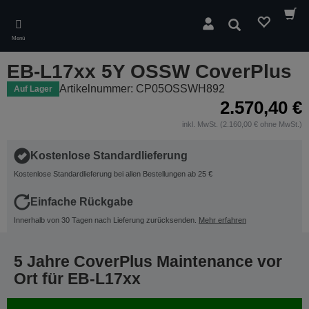
Skip
to
Suchen
main
Menü
content
EB-L17xx 5Y OSSW CoverPlus
Artikelnummer: CP05OSSWH892
Auf Lager
2.570,40 €
inkl. MwSt. (2.160,00 € ohne MwSt.)
Kostenlose Standardlieferung
Kostenlose Standardlieferung bei allen Bestellungen ab 25 €
Einfache Rückgabe
Innerhalb von 30 Tagen nach Lieferung zurücksenden.
Mehr erfahren
5 Jahre CoverPlus Maintenance vor
Ort für EB-L17xx