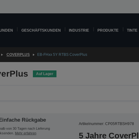
KUNDEN
GESCHÄFTSKUNDEN
INDUSTRIE
PRODUKTE
TINTE
COVERPLUS
EB-FHxx 5Y RTBS CoverPlus
erPlus
Auf Lager
Einfache Rückgabe
Artikelnummer: CP05RTBSH978
halb von 30 Tagen nach Lieferung
5 Jahre CoverP
ksenden.
Mehr erfahren