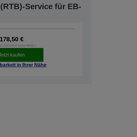
(RTB)-Service für EB-
178,50 €
St. (150,00 € ohne MwSt.)
Jetzt kaufen
barkeit in Ihrer Nähe