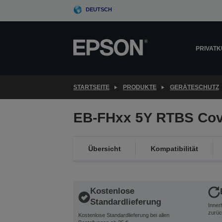
Skip
DEUTSCH
to
main
content
PRIVAT
STARTSEITE
PRODUKTE
GERÄTESCHUTZ
EB-FHxx 5Y RTBS Cov
Übersicht
Kompatibilität
Kostenlose
Standardlieferung
Inner
zurüc
Kostenlose Standardlieferung bei allen