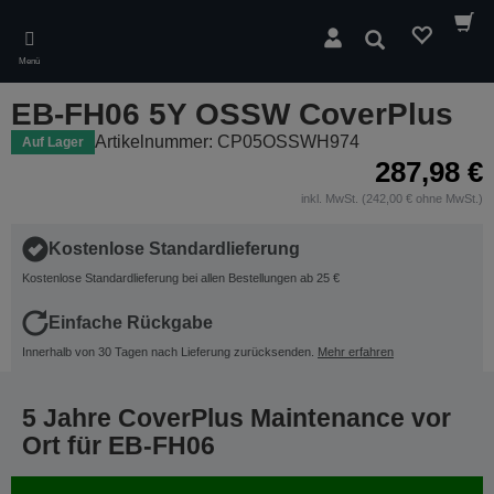
Skip
to
Suchen
main
Menü
content
EB-FH06 5Y OSSW CoverPlus
Artikelnummer: CP05OSSWH974
Auf Lager
287,98 €
inkl. MwSt. (242,00 € ohne MwSt.)
Kostenlose Standardlieferung
Kostenlose Standardlieferung bei allen Bestellungen ab 25 €
Einfache Rückgabe
Innerhalb von 30 Tagen nach Lieferung zurücksenden.
Mehr erfahren
5 Jahre CoverPlus Maintenance vor
Ort für EB-FH06