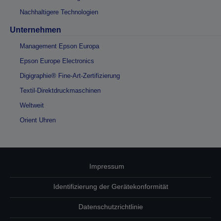
Nachhaltigere Technologien
Unternehmen
Management Epson Europa
Epson Europe Electronics
Digigraphie® Fine-Art-Zertifizierung
Textil-Direktdruckmaschinen
Weltweit
Orient Uhren
Impressum
Identifizierung der Gerätekonformität
Datenschutzrichtlinie