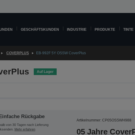
KUNDEN
GESCHÄFTSKUNDEN
INDUSTRIE
PRODUKTE
TINTE
COVERPLUS
EB-992F 5Y OSSW CoverPlus
verPlus
Auf Lager
Einfache Rückgabe
Artikelnummer: CP05OSSWH988
halb von 30 Tagen nach Lieferung
05 Jahre CoverP
ksenden.
Mehr erfahren