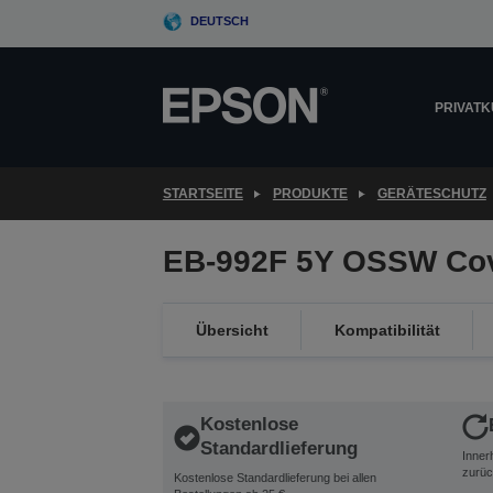
Skip
DEUTSCH
to
main
content
PRIVAT
STARTSEITE
PRODUKTE
GERÄTESCHUTZ
EB-992F 5Y OSSW Co
Übersicht
Kompatibilität
Kostenlose
Standardlieferung
Inner
zurüc
Kostenlose Standardlieferung bei allen