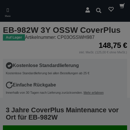
Skip
to
Suchen
main
Menü
content
EB-982W 3Y OSSW CoverPlus
Artikelnummer: CP03OSSWH987
Auf Lager
148,75 €
inkl. MwSt. (125,00 € ohne MwSt.)
Kostenlose Standardlieferung
Kostenlose Standardlieferung bei allen Bestellungen ab 25 €
Einfache Rückgabe
Innerhalb von 30 Tagen nach Lieferung zurücksenden.
Mehr erfahren
3 Jahre CoverPlus Maintenance vor
Ort für EB-982W